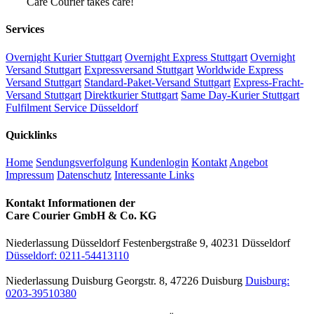
Care Courier takes care!
Services
Overnight Kurier Stuttgart
Overnight Express Stuttgart
Overnight
Versand Stuttgart
Expressversand Stuttgart
Worldwide Express
Versand Stuttgart
Standard-Paket-Versand Stuttgart
Express-Fracht-
Versand Stuttgart
Direktkurier Stuttgart
Same Day-Kurier Stuttgart
Fulfilment Service Düsseldorf
Quicklinks
Home
Sendungsverfolgung
Kundenlogin
Kontakt
Angebot
Impressum
Datenschutz
Interessante Links
Kontakt Informationen der
Care Courier GmbH & Co. KG
Niederlassung Düsseldorf
Festenbergstraße 9, 40231 Düsseldorf
Düsseldorf: 0211-54413110
Niederlassung Duisburg
Georgstr. 8, 47226 Duisburg
Duisburg:
0203-39510380