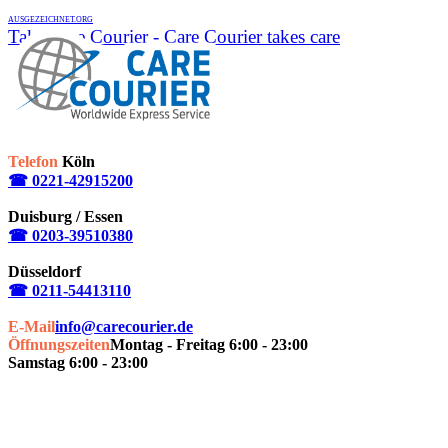
AUSGEZEICHNET.ORG
Take Care Courier - Care Courier takes care
Telefon
Köln
☎ 0221-42915200
Duisburg / Essen
☎ 0203-39510380
Düsseldorf
☎ 0211-54413110
E-Mail
info@carecourier.de
Öffnungszeiten
Montag - Freitag 6:00 - 23:00
Samstag 6:00 - 23:00