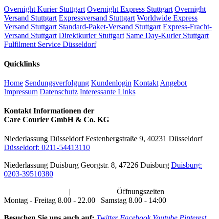
Overnight Kurier Stuttgart
Overnight Express Stuttgart
Overnight
Versand Stuttgart
Expressversand Stuttgart
Worldwide Express
Versand Stuttgart
Standard-Paket-Versand Stuttgart
Express-Fracht-
Versand Stuttgart
Direktkurier Stuttgart
Same Day-Kurier Stuttgart
Fulfilment Service Düsseldorf
Quicklinks
Home
Sendungsverfolgung
Kundenlogin
Kontakt
Angebot
Impressum
Datenschutz
Interessante Links
Kontakt Informationen der
Care Courier GmbH & Co. KG
Niederlassung Düsseldorf
Festenbergstraße 9, 40231 Düsseldorf
Düsseldorf: 0211-54413110
Niederlassung Duisburg
Georgstr. 8, 47226 Duisburg
Duisburg:
0203-39510380
info@carecourier.de
|
carecourier.de
Öffnungszeiten
Montag - Freitag 8.00 - 22.00 | Samstag 8.00 - 14:00
Besuchen Sie uns auch auf:
Twitter
Facebook
Youtube
Pinterest