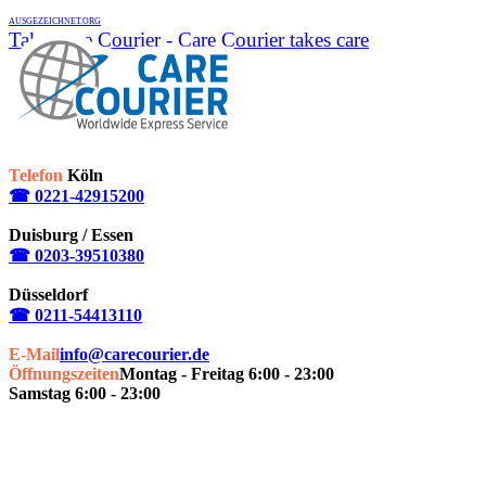
AUSGEZEICHNET.ORG
Take Care Courier - Care Courier takes care
Telefon
Köln
☎ 0221-42915200
Duisburg / Essen
☎ 0203-39510380
Düsseldorf
☎ 0211-54413110
E-Mail
info@carecourier.de
Öffnungszeiten
Montag - Freitag 6:00 - 23:00
Samstag 6:00 - 23:00